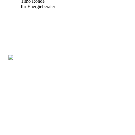
Timo Rohde
Ihr Energieberater
Königinstrasse 40
24768 Rendsburg
Deutschland
info@tiro-projects.de
Leistungen
Energieberatung
Projekt Entwicklung
Projekt Leitung